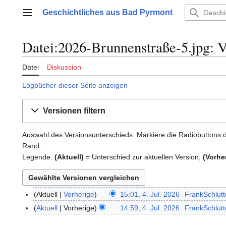
Zum
Geschichtliches aus Bad Pyrmont
Inhalt
Hauptmenü
springen
Datei:2026-Brunnenstraße-5.jpg: V
Datei
Diskussion
Logbücher dieser Seite anzeigen
Versionen filtern
Auswahl des Versionsunterschieds: Markiere die Radiobuttons d
Rand.
Legende:
(Aktuell)
= Unterschied zur aktuellen Version,
(Vorhe
Aktuell
Vorherige
15:01, 4. Jul. 2026
FrankSchlutt
4
K
.
Aktuell
Vorherige
14:59, 4. Jul. 2026
FrankSchlutt
e
J