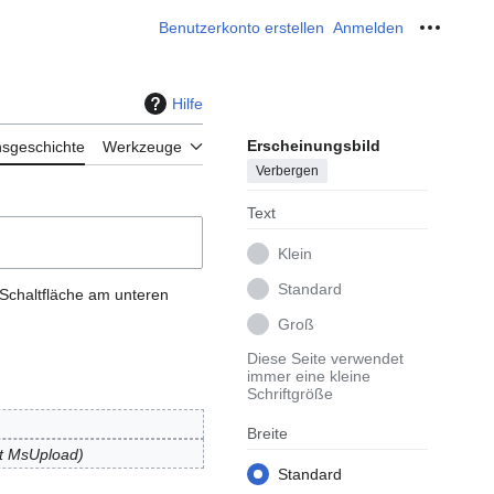
Benutzerkonto erstellen
Anmelden
Meine W
Hilfe
Erscheinungsbild
nsgeschichte
Werkzeuge
Verbergen
Text
Klein
Standard
 Schaltfläche am unteren
Groß
Diese Seite verwendet
immer eine kleine
Schriftgröße
Breite
it MsUpload
Standard