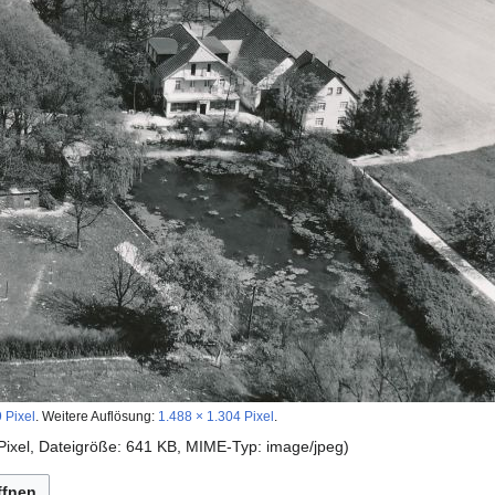
 Pixel
.
Weitere Auflösung:
1.488 × 1.304 Pixel
.
 Pixel, Dateigröße: 641 KB, MIME-Typ:
image/jpeg
)
ffnen