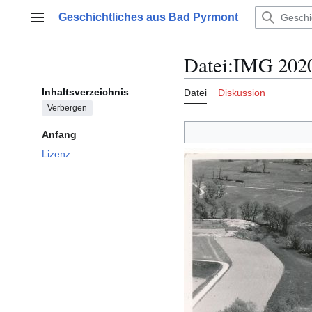
Zum
Geschichtliches aus Bad Pyrmont
Inhalt
Hauptmenü
springen
Datei
:
IMG 2020
Inhaltsverzeichnis
Datei
Diskussion
Verbergen
Anfang
Lizenz