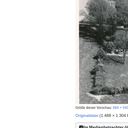
Größe dieser Vorschau:
684 × 599
Originaldatei
(1.488 × 1.304
Im Medienbetrachter ö