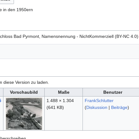
e in den 1950ern
chloss Bad Pyrmont, Namensnennung - NichtKommerziell (BY-NC 4.0)
m diese Version zu laden.
Vorschaubild
Maße
Benutzer
5
1.488 × 1.304
FrankSchlutter
(641 KB)
(
Diskussion
|
Beiträge
)
überschreiben.