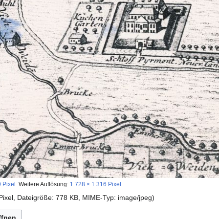
 Pixel
.
Weitere Auflösung:
1.728 × 1.316 Pixel
.
 Pixel, Dateigröße: 778 KB, MIME-Typ:
image/jpeg
)
ffnen