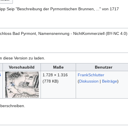
lipp Seip "Beschreibung der Pyrmontischen Brunnen, ..." von 1717
hloss Bad Pyrmont, Namensnennung - NichtKommerziell (BY-NC 4.0)
m diese Version zu laden.
Vorschaubild
Maße
Benutzer
5
1.728 × 1.316
FrankSchlutter
(778 KB)
(
Diskussion
|
Beiträge
)
überschreiben.