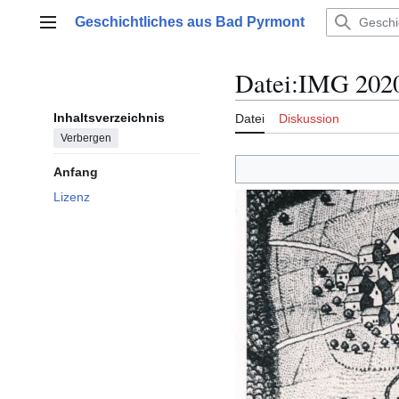
Zum
Geschichtliches aus Bad Pyrmont
Inhalt
Hauptmenü
springen
Datei
:
IMG 2020
Inhaltsverzeichnis
Datei
Diskussion
Verbergen
Anfang
Lizenz