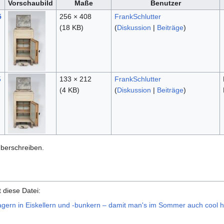
Vorschaubild
Maße
Benutzer
5
256 × 408
FrankSchlutter
(18 KB)
(
Diskussion
|
Beiträge
)
5
133 × 212
FrankSchlutter
(4 KB)
(
Diskussion
|
Beiträge
)
überschreiben.
 diese Datei:
ern in Eiskellern und -bunkern – damit man's im Sommer auch cool h