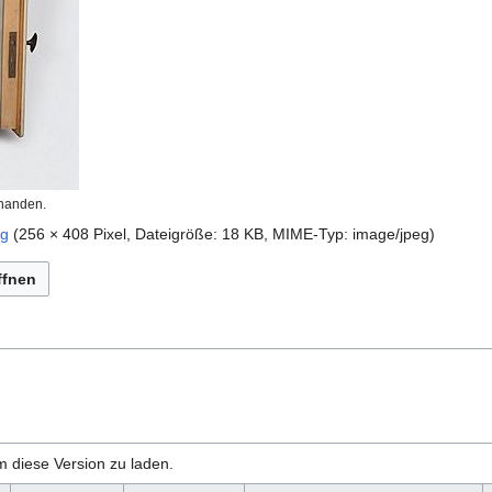
rhanden.
pg
(256 × 408 Pixel, Dateigröße: 18 KB, MIME-Typ:
image/jpeg
)
ffnen
m diese Version zu laden.