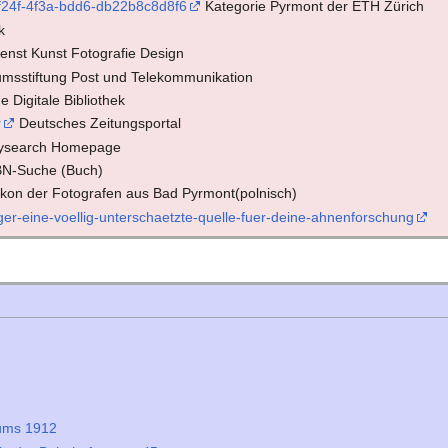
-f24f-4f3a-bdd6-db22b8c8d8f6
Kategorie Pyrmont der ETH Zürich
k
enst Kunst Fotografie Design
sstiftung Post und Telekommunikation
 Digitale Bibliothek
r
Deutsches Zeitungsportal
ysearch Homepage
N-Suche (Buch)
kon der Fotografen aus Bad Pyrmont(polnisch)
iger-eine-voellig-unterschaetzte-quelle-fuer-deine-ahnenforschung
iums 1912