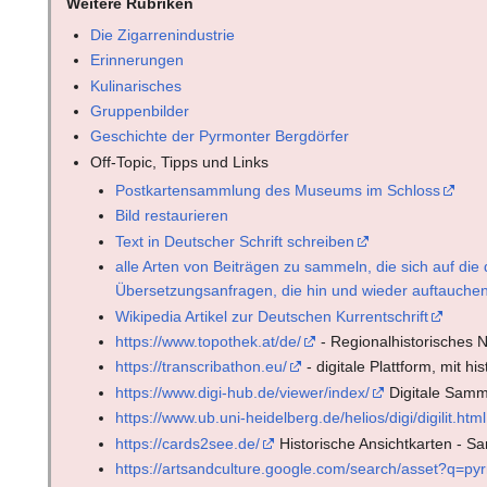
Weitere Rubriken
Die Zigarrenindustrie
Erinnerungen
Kulinarisches
Gruppenbilder
Geschichte der Pyrmonter Bergdörfer
Off-Topic, Tipps und Links
Postkartensammlung des Museums im Schloss
Bild restaurieren
Text in Deutscher Schrift schreiben
alle Arten von Beiträgen zu sammeln, die sich auf die d
Übersetzungsanfragen, die hin und wieder auftauche
Wikipedia Artikel zur Deutschen Kurrentschrift
https://www.topothek.at/de/
- Regionalhistorisches 
https://transcribathon.eu/
- digitale Plattform, mit 
https://www.digi-hub.de/viewer/index/
Digitale Samm
https://www.ub.uni-heidelberg.de/helios/digi/digilit.html
https://cards2see.de/
Historische Ansichtkarten - 
https://artsandculture.google.com/search/asset?q=p