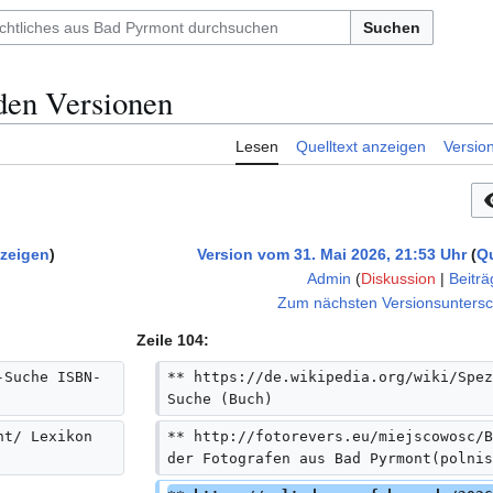
Suchen
den Versionen
Lesen
Quelltext anzeigen
Versio
nzeigen
Version vom 31. Mai 2026, 21:53 Uhr
Qu
Admin
(
Diskussion
|
Beiträ
K
Zum nächsten Versionsunters
e
Zeile 104:
i
n
-Suche ISBN-
** https://de.wikipedia.org/wiki/Spez
e
Suche (Buch)
B
nt/ Lexikon 
** http://fotorevers.eu/miejscowosc/B
e
der Fotografen aus Bad Pyrmont(polnis
a