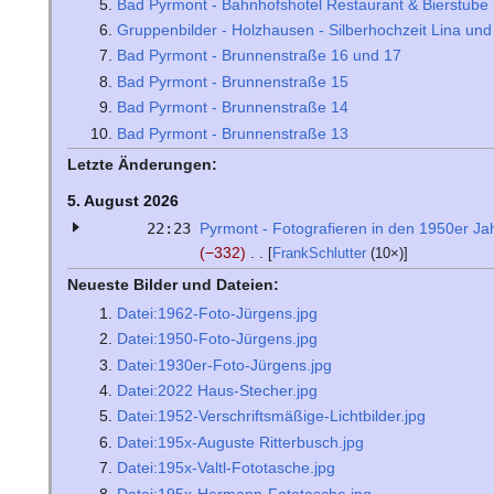
Bad Pyrmont - Bahnhofshotel Restaurant & Bierstube 
Gruppenbilder - Holzhausen - Silberhochzeit Lina und
Bad Pyrmont - Brunnenstraße 16 und 17
Bad Pyrmont - Brunnenstraße 15
Bad Pyrmont - Brunnenstraße 14
Bad Pyrmont - Brunnenstraße 13
Letzte Änderungen:
5. August 2026
22:23
Pyrmont - Fotografieren in den 1950er Ja
−332
[
FrankSchlutter
(10×)]
Neueste Bilder und Dateien:
Datei:1962-Foto-Jürgens.jpg
Datei:1950-Foto-Jürgens.jpg
Datei:1930er-Foto-Jürgens.jpg
Datei:2022 Haus-Stecher.jpg
Datei:1952-Verschriftsmäßige-Lichtbilder.jpg
Datei:195x-Auguste Ritterbusch.jpg
Datei:195x-Valtl-Fototasche.jpg
Datei:195x-Hermann-Fototasche.jpg