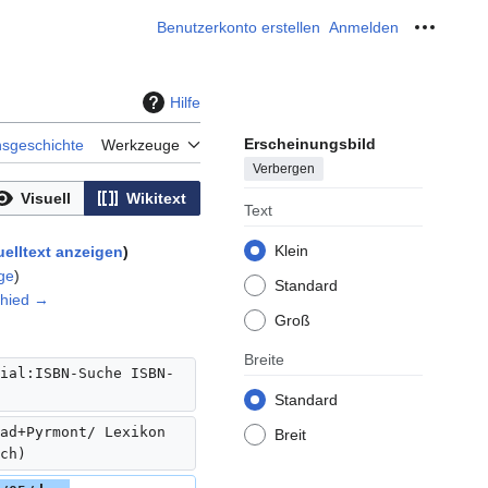
Benutzerkonto erstellen
Anmelden
Meine W
Hilfe
Erscheinungsbild
nsgeschichte
Werkzeuge
Verbergen
Visuell
Wikitext
Text
Klein
elltext anzeigen
ge
)
Standard
chied →
Groß
Breite
ial:ISBN-Suche ISBN-
Standard
ad+Pyrmont/ Lexikon 
Breit
ch)