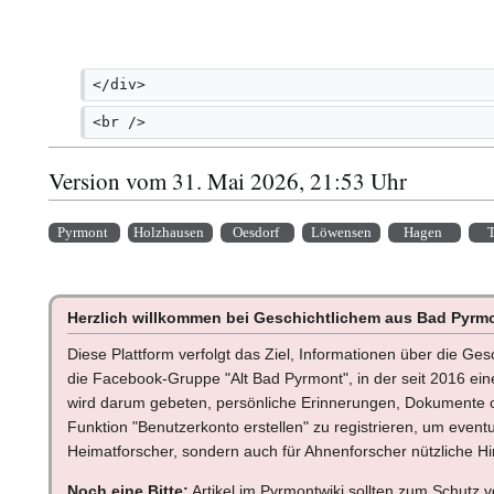
r
b
e
i
</div>
t
<br />
u
n
g
Version vom 31. Mai 2026, 21:53 Uhr
s
z
Pyrmont
Holzhausen
Oesdorf
Löwensen
Hagen
T
u
s
a
m
Herzlich willkommen bei Geschichtlichem aus Bad Pyrm
m
Diese Plattform verfolgt das Ziel, Informationen über die Ge
e
die Facebook-Gruppe "Alt Bad Pyrmont", in der seit 2016 e
n
wird darum gebeten, persönliche Erinnerungen, Dokumente od
f
Funktion "Benutzerkonto erstellen" zu registrieren, um event
a
Heimatforscher, sondern auch für Ahnenforscher nützliche Hi
s
s
Noch eine Bitte:
Artikel im Pyrmontwiki sollten zum Schutz 