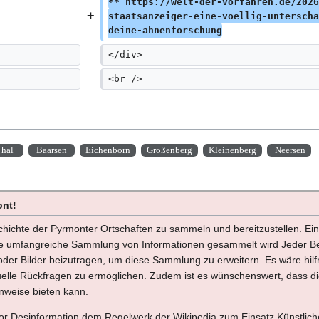
r
** https://welt-der-vorfahren.de/2026
staatsanzeiger-eine-voellig-unterscha
b
deine-ahnenforschung
e
i
</div>
t
<br />
u
n
g
s
z
hal
Baarsen
Eichenborn
Großenberg
Kleinenberg
Neersen
u
s
a
m
ont!
m
schichte der Pyrmonter Ortschaften zu sammeln und bereitzustellen. Eine
e
ine umfangreiche Sammlung von Informationen gesammelt wird Jeder Be
n
er Bilder beizutragen, um diese Sammlung zu erweitern. Es wäre hilfre
f
uelle Rückfragen zu ermöglichen. Zudem ist es wünschenswert, dass die
a
nweise bieten kann.
s
s
vor Desinformation dem Regelwerk der Wikipedia zum Einsatz Künstliche