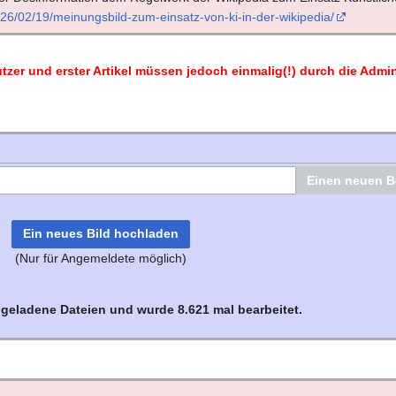
u
026/02/19/meinungsbild-zum-einsatz-von-ki-in-der-wikipedia/
n
g
tzer und erster Artikel müssen jedoch einmalig(!) durch die Admin
Ein neues Bild hochladen
(Nur für Angemeldete möglich)
hgeladene Dateien und wurde 8.621 mal bearbeitet.