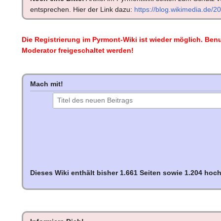
u
entsprechen. Hier der Link dazu:
https://blog.wikimedia.de/2
n
g
Die Registrierung im Pyrmont-Wiki ist wieder möglich. Benu
Moderator freigeschaltet werden!
Mach mit!
Dieses Wiki enthält bisher 1.661 Seiten sowie 1.204 hoc