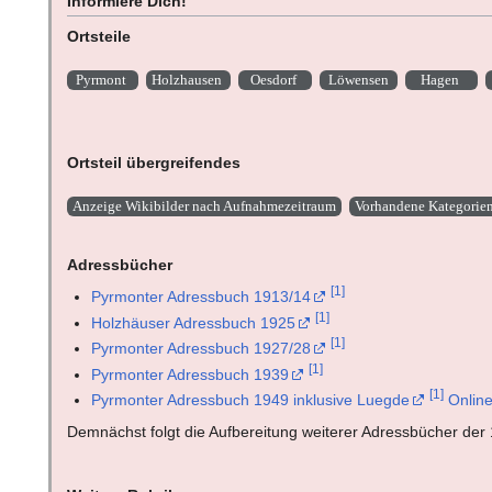
Informiere Dich!
Ortsteile
Pyrmont
Holzhausen
Oesdorf
Löwensen
Hagen
Ortsteil übergreifendes
Anzeige Wikibilder nach Aufnahmezeitraum
Vorhandene Kategorie
Adressbücher
[
1
]
Pyrmonter Adressbuch 1913/14
[
1
]
Holzhäuser Adressbuch 1925
[
1
]
Pyrmonter Adressbuch 1927/28
[
1
]
Pyrmonter Adressbuch 1939
[
1
]
Pyrmonter Adressbuch 1949 inklusive Luegde
Onlin
Demnächst folgt die Aufbereitung weiterer Adressbücher de