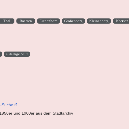
Thal
Baarsen
Eichenborn
Großenberg
Kleinenberg
Neerse
n
Zufällige Seite
e-Suche
r 1950er und 1960er aus dem Stadtarchiv