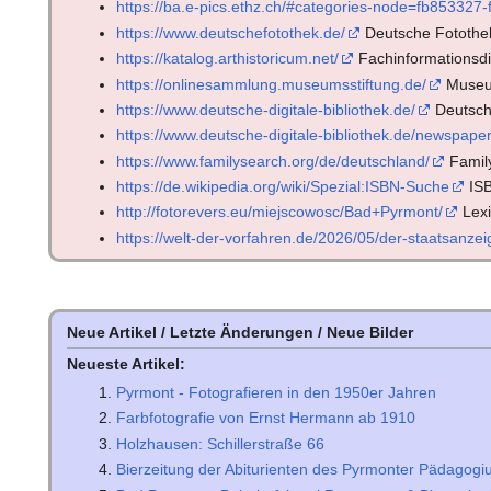
https://ba.e-pics.ethz.ch/#categories-node=fb853327
https://www.deutschefotothek.de/
Deutsche Fotothe
https://katalog.arthistoricum.net/
Fachinformationsdi
https://onlinesammlung.museumsstiftung.de/
Museum
https://www.deutsche-digitale-bibliothek.de/
Deutsche
https://www.deutsche-digitale-bibliothek.de/newspape
https://www.familysearch.org/de/deutschland/
Famil
https://de.wikipedia.org/wiki/Spezial:ISBN-Suche
ISB
http://fotorevers.eu/miejscowosc/Bad+Pyrmont/
Lexi
https://welt-der-vorfahren.de/2026/05/der-staatsanze
Neue Artikel / Letzte Änderungen / Neue Bilder
Neueste Artikel:
Pyrmont - Fotografieren in den 1950er Jahren
Farbfotografie von Ernst Hermann ab 1910
Holzhausen: Schillerstraße 66
Bierzeitung der Abiturienten des Pyrmonter Pädagog