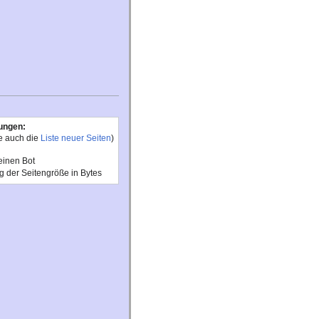
ungen:
e auch die
Liste neuer Seiten
)
einen Bot
 der Seitengröße in Bytes