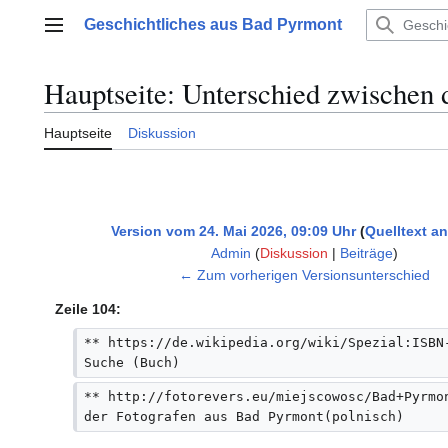
Zum
Geschichtliches aus Bad Pyrmont
Inhalt
Hauptmenü
springen
Hauptseite: Unterschied zwischen 
Hauptseite
Diskussion
Version vom 24. Mai 2026, 09:09 Uhr
Quelltext a
Admin
(
Diskussion
|
Beiträge
)
K
← Zum vorherigen Versionsunterschied
e
Zeile 104:
i
n
** https://de.wikipedia.org/wiki/Spezial:ISBN
e
Suche (Buch)
B
** http://fotorevers.eu/miejscowosc/Bad+Pyrmo
e
der Fotografen aus Bad Pyrmont(polnisch)
a