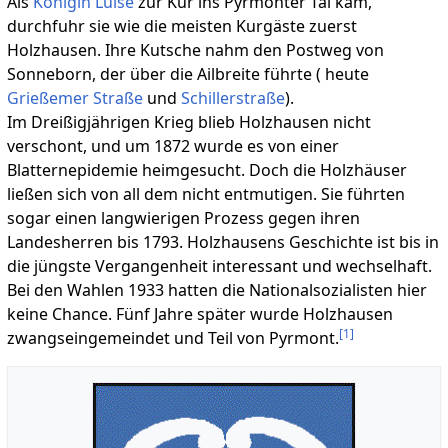
Als
Königin Luise
zur Kur ins Pyrmonter Tal kam,
durchfuhr sie wie die meisten Kurgäste zuerst
Holzhausen. Ihre Kutsche nahm den Postweg von
Sonneborn, der über die Ailbreite führte ( heute
Grießemer Straße
und
Schillerstraße
).
Im Dreißigjährigen Krieg blieb Holzhausen nicht
verschont, und um 1872 wurde es von einer
Blatternepidemie heimgesucht. Doch die Holzhäuser
ließen sich von all dem nicht entmutigen. Sie führten
sogar einen langwierigen Prozess gegen ihren
Landesherren bis 1793. Holzhausens Geschichte ist bis in
die jüngste Vergangenheit interessant und wechselhaft.
Bei den Wahlen 1933 hatten die Nationalsozialisten hier
keine Chance. Fünf Jahre später wurde Holzhausen
[
1
]
zwangseingemeindet und Teil von Pyrmont.