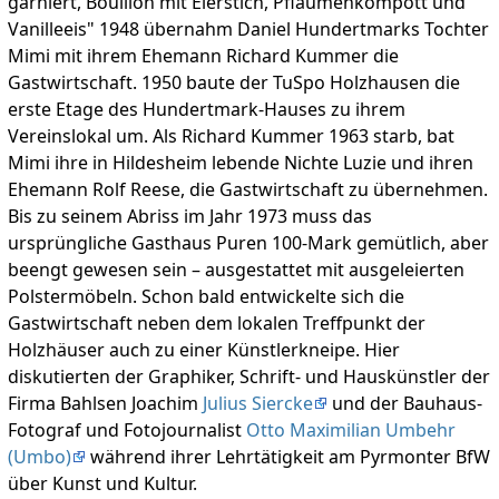
garniert, Bouillon mit Eierstich, Pflaumenkompott und
Vanilleeis" 1948 übernahm Daniel Hundertmarks Tochter
Mimi mit ihrem Ehemann Richard Kummer die
Gastwirtschaft. 1950 baute der TuSpo Holzhausen die
erste Etage des Hundertmark-Hauses zu ihrem
Vereinslokal um. Als Richard Kummer 1963 starb, bat
Mimi ihre in Hildesheim lebende Nichte Luzie und ihren
Ehemann Rolf Reese, die Gastwirtschaft zu übernehmen.
Bis zu seinem Abriss im Jahr 1973 muss das
ursprüngliche Gasthaus Puren 100-Mark gemütlich, aber
beengt gewesen sein – ausgestattet mit ausgeleierten
Polstermöbeln. Schon bald entwickelte sich die
Gastwirtschaft neben dem lokalen Treffpunkt der
Holzhäuser auch zu einer Künstlerkneipe. Hier
diskutierten der Graphiker, Schrift- und Hauskünstler der
Firma Bahlsen Joachim
Julius Siercke
und der Bauhaus-
Fotograf und Fotojournalist
Otto Maximilian Umbehr
(Umbo)
während ihrer Lehrtätigkeit am Pyrmonter BfW
über Kunst und Kultur.