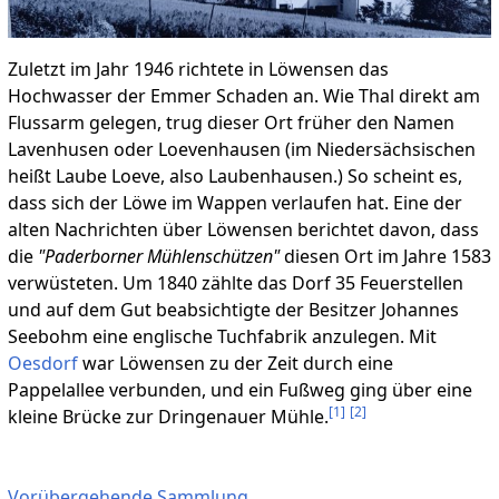
Zuletzt im Jahr 1946 richtete in Löwensen das
Hochwasser der Emmer Schaden an. Wie Thal direkt am
Flussarm gelegen, trug dieser Ort früher den Namen
Lavenhusen oder Loevenhausen (im Niedersächsischen
heißt Laube Loeve, also Laubenhausen.) So scheint es,
dass sich der Löwe im Wappen verlaufen hat. Eine der
alten Nachrichten über Löwensen berichtet davon, dass
die
"Paderborner Mühlenschützen"
diesen Ort im Jahre 1583
verwüsteten. Um 1840 zählte das Dorf 35 Feuerstellen
und auf dem Gut beabsichtigte der Besitzer Johannes
Seebohm eine englische Tuchfabrik anzulegen. Mit
Oesdorf
war Löwensen zu der Zeit durch eine
Pappelallee verbunden, und ein Fußweg ging über eine
[
1
]
[
2
]
kleine Brücke zur Dringenauer Mühle.
Vorübergehende Sammlung