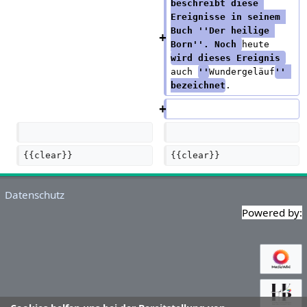
beschreibt diese 
Ereignisse in seinem 
Buch ''Der heilige 
Born''. Noch 
heute 
wird dieses Ereignis 
auch 
''
Wundergeläuf
'' 
bezeichnet
.
{{clear}}
{{clear}}
Datenschutz
Powered by: