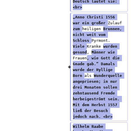
Deutsch lautet sie: 
<br>
„Anno Christi 1556 
war ein großer 
Zulauf 
zum 
heiligen 
Brunnen, 
nicht weit vom 
Schloss 
Pyrmont. 
Viele 
Kranke 
wurden 
gesund
, 
Männer wie 
Frauen
, wie Gott die 
Gnade gab.“ Damals 
wurde der Hyllige 
Born 
als 
Wunderquelle 
angepriesen; in nur 
drei Monaten sollen 
zehntausend Fremde 
herbeigeströmt sein. 
Mit dem Herbst 1557 
ließ der Besuch 
jedoch nach. <br>
Wilhelm Raabe 