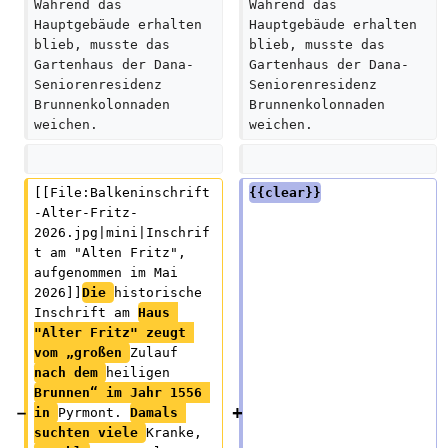
u
Während das 
u
Während das 
Hauptgebäude erhalten 
Hauptgebäude erhalten 
s
s
blieb, musste das 
blieb, musste das 
a
a
Gartenhaus der Dana-
Gartenhaus der Dana-
m
m
Seniorenresidenz 
Seniorenresidenz 
m
m
Brunnenkolonnaden 
Brunnenkolonnaden 
e
e
weichen.  
weichen.  
n
n
f
f
a
a
[[File:Balkeninschrift
{{clear}}
s
s
-Alter-Fritz-
s
s
2026.jpg|mini|Inschrif
u
u
t am "Alten Fritz", 
n
n
aufgenommen im Mai 
g
g
2026]]
Die 
historische 
Inschrift am 
Haus 
"Alter Fritz" zeugt 
vom „großen 
Zulauf 
nach dem 
heiligen 
Brunnen“ im Jahr 1556 
in 
Pyrmont. 
Damals 
suchten viele 
Kranke, 