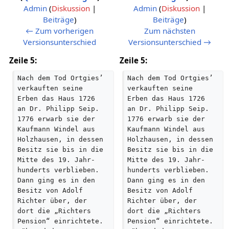
Admin
(
Diskussion
|
Admin
(
Diskussion
|
Beiträge
)
Beiträge
)
K
K
← Zum vorherigen
Zum nächsten
e
e
Versionsunterschied
Versionsunterschied →
i
i
Zeile 5:
Zeile 5:
n
n
e
e
Nach dem Tod Ortgies’ 
Nach dem Tod Ortgies’ 
B
B
verkauften seine 
verkauften seine 
e
e
Erben das Haus 1726 
Erben das Haus 1726 
a
a
an Dr. Philipp Seip. 
an Dr. Philipp Seip. 
r
1776 erwarb sie der 
r
1776 erwarb sie der 
Kaufmann Windel aus 
Kaufmann Windel aus 
b
b
Holzhausen, in dessen 
Holzhausen, in dessen 
e
e
Besitz sie bis in die 
Besitz sie bis in die 
i
i
Mitte des 19. Jahr­
Mitte des 19. Jahr­
t
t
hunderts verblieben. 
hunderts verblieben. 
u
u
Dann ging es in den 
Dann ging es in den 
n
n
Besitz von Adolf 
Besitz von Adolf 
g
g
Richter über, der 
Richter über, der 
s
s
dort die „Richters 
dort die „Richters 
z
z
Pension“ einrichtete. 
Pension“ einrichtete. 