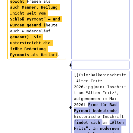
sowohl 
Frauen als 
auch Männer, Heilung 
„nicht weit vom 
Schloß Pyrmont“ – und 
wurden gesund (
heute 
auch Wundergeläuf 
genannt). Sie 
unterstreicht die 
frühe Bedeutung 
Pyrmonts als Heilort
.
[[File:Balkeninschrift
-Alter-Fritz-
2026.jpg|mini|Inschrif
t am "Alten Fritz", 
aufgenommen im Mai 
2026]]
Eine für Bad 
Pyrmont bedeutende 
historische Inschrift 
findet sich 
am 
„Alten 
Fritz“. In modernem 