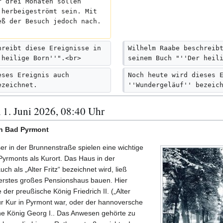
r drei Monaten sollen 
f
 herbeigeströmt sein. Mit 
eß der Besuch jedoch nach. 
a
s
s
hreibt diese Ereignisse in 
Wilhelm Raabe beschreib
u
 heilige Born''".<br>
seinem Buch "''Der heil
n
eses Ereignis auch 
Noch heute wird dieses 
g
ezeichnet.
''Wundergeläuf'' bezeic
 1. Juni 2026, 08:40 Uhr
in Bad Pyrmont
er in der Brunnenstraße spielen eine wichtige
Pyrmonts als Kurort. Das Haus in der
auch als „Alter Fritz“ bezeichnet wird, ließ
 erstes großes Pensionshaus bauen. Hier
der preußische König Friedrich II. („Alter
ur Kur in Pyrmont war, oder der hannoversche
che König Georg I.. Das Anwesen gehörte zu