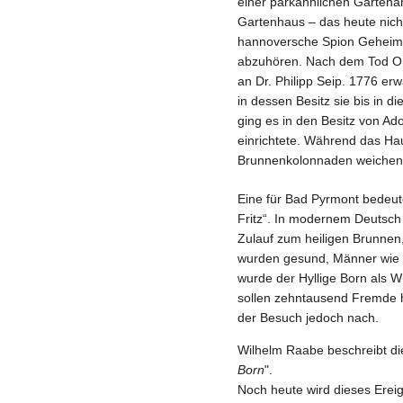
einer parkähnlichen Gartenan
Gartenhaus – das heute nicht
hannoversche Spion Geheimra
abzuhören. Nach dem Tod Or
an Dr. Philipp Seip. 1776 e
in dessen Besitz sie bis in d
ging es in den Besitz von Ado
einrichtete. Während das Ha
Brunnenkolonnaden weichen
Eine für Bad Pyrmont bedeuten
Fritz“. In modernem Deutsch 
Zulauf zum heiligen Brunnen,
wurden gesund, Männer wie 
wurde der Hyllige Born als W
sollen zehntausend Fremde h
der Besuch jedoch nach.
Wilhelm Raabe beschreibt di
Born
".
Noch heute wird dieses Erei