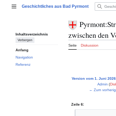
Zum
Geschichtliches aus Bad Pyrmont
Inhalt
Hauptmenü
springen
Pyrmont:Str
zwischen den V
Inhaltsverzeichnis
Verbergen
Seite
Diskussion
Anfang
Navigation
Referenz
Version vom 1. Juni 2026
Admin
(
Dis
K
← Zum vorherig
e
i
Zeile 6:
n
e