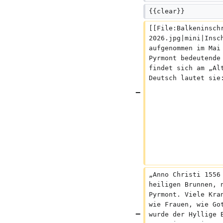
B
{{clear}}
e
a
[[File:Balkeninsch
r
2026.jpg|mini|Insc
b
aufgenommen im Mai
Pyrmont bedeutende
e
findet sich am „Al
i
Deutsch lautet sie
t
u
n
g
s
z
u
s
a
„Anno Christi 1556
m
heiligen Brunnen, 
m
Pyrmont. Viele Kra
e
wie Frauen, wie Go
n
wurde der Hyllige 
f