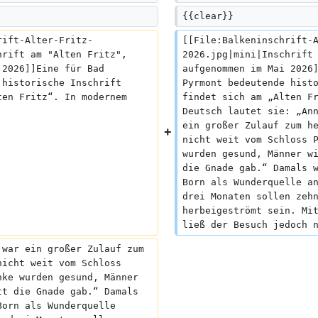
e
{{clear}}
B
e
rift-Alter-Fritz-
[[File:Balkeninschrift-
a
hrift am "Alten Fritz", 
2026.jpg|mini|Inschrift
r
 2026]]Eine für Bad 
aufgenommen im Mai 2026
 historische Inschrift 
Pyrmont bedeutende hist
b
ten Fritz“. In modernem 
findet sich am „Alten F
e
:
Deutsch lautet sie: „An
i
ein großer Zulauf zum h
t
nicht weit vom Schloss 
u
wurden gesund, Männer w
n
die Gnade gab.“ Damals 
g
Born als Wunderquelle a
s
drei Monaten sollen zeh
z
herbeigeströmt sein. Mi
u
ließ der Besuch jedoch 
s
 war ein großer Zulauf zum 
a
nicht weit vom Schloss 
m
nke wurden gesund, Männer 
m
tt die Gnade gab.“ Damals 
e
Born als Wunderquelle 
n