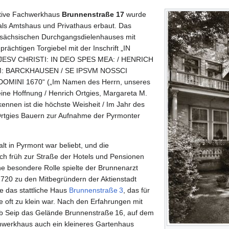
ative Fachwerkhaus
Brunnenstraße 17
wurde
 als Amtshaus und Privathaus erbaut. Das
rsächsischen Durchgangsdielenhauses mit
rächtigen Torgiebel mit der Inschrift „IN
ESV CHRISTI: IN DEO SPES MEA: / HENRICH
M: BARCKHAUSEN / SE IPSVM NOSSCI
MINI 1670“ („Im Namen des Herrn, unseres
meine Hoffnung / Henrich Ortgies, Margareta M.
kennen ist die höchste Weisheit / Im Jahr des
Ortgies Bauern zur Aufnahme der Pyrmonter
t in Pyrmont war beliebt, und die
ch früh zur Straße der Hotels und Pensionen
ne besondere Rolle spielte der Brunnenarzt
 1720 zu den Mitbegründern der Aktienstadt
e das stattliche Haus
Brunnenstraße 3
, das für
 oft zu klein war. Nach den Erfahrungen mit
b Seip das Gelände Brunnenstraße 16, auf dem
werkhaus auch ein kleineres Gartenhaus