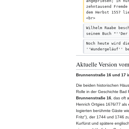
angepriesen; in nu
a
zehntausend Fremde
dem Herbst 1557 li
s
<br>
s
u
Wilhelm Raabe besc
n
seinem Buch "''Der
g
Noch heute wird di
''Wundergeläuf'' b
Aktuelle Version vom
Brunnenstraße 16 und 17 
Die beiden historischen Häus
Rolle in der Geschichte Bad 
Brunnenstraße 16
, das oft 
Henrich Ortgies 1676/77 als
logierten berühmte Gäste wie 
Fritz“), der 1744 und 1746 z
Kurfürst und spätere englis