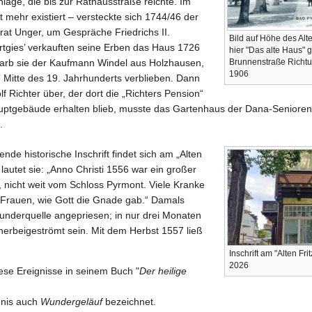
lage, die bis zur Rathausstraße reichte. Im
 mehr existiert – versteckte sich 1744/46 der
t Unger, um Gespräche Friedrichs II.
Bild auf Höhe des Alte
tgies’ verkauften seine Erben das Haus 1726
hier "Das alte Haus" 
rwarb sie der Kaufmann Windel aus Holzhausen,
Brunnenstraße Richtun
1906
ie Mitte des 19. Jahr­hunderts verblieben. Dann
lf Richter über, der dort die „Richters Pension“
uptgebäude erhalten blieb, musste das Gartenhaus der Dana-Senioren
.
de historische Inschrift findet sich am „Alten
lautet sie: „Anno Christi 1556 war ein großer
 nicht weit vom Schloss Pyrmont. Viele Kranke
Frauen, wie Gott die Gnade gab.“ Damals
underquelle angepriesen; in nur drei Monaten
erbeigeströmt sein. Mit dem Herbst 1557 ließ
Inschrift am "Alten F
2026
ese Ereignisse in seinem Buch "
Der heilige
gnis auch
Wundergeläuf
bezeichnet.