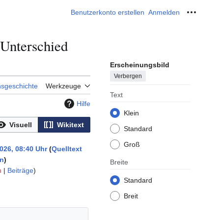
Benutzerkonto erstellen
Anmelden
Meine W
 Unterschied
Erscheinungsbild
Verbergen
nsgeschichte
Werkzeuge
Text
Hilfe
Klein
Visuell
Wikitext
Standard
Groß
026, 08:40 Uhr
Quelltext
en
Breite
n
|
Beiträge
)
Standard
Breit