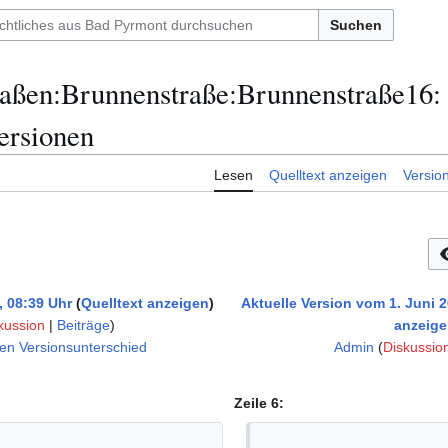
Suchen
aßen:Brunnenstraße:Brunnenstraße16:
ersionen
Lesen
Quelltext anzeigen
Versio
, 08:39 Uhr
Quelltext anzeigen
Aktuelle Version vom 1. Juni 2
kussion
|
Beiträge
)
anzeig
en Versionsunterschied
Admin
(
Diskussio
K
e
Zeile 6:
i
n