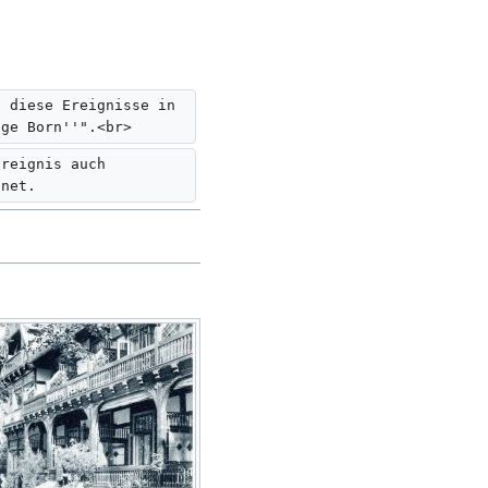
t diese Ereignisse in 
ige Born''".<br>
Ereignis auch 
hnet.