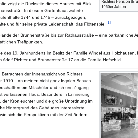
Richters Pension (Br
fie zeigt die Rückseite dieses Hauses mit Blick
1960er Jahren
thausstraße. In diesem Gartenhaus wohnte
 Aufenthalte 1744 und 1746 – zurückgezogen,
[
1
]
fte und für seine private Leidenschaft, das Flötenspiel.
lände der Brunnenstraße bis zur Rathausstraße – eine parkähnliche An
ftlichen Treffpunkten.
te des 19. Jahrhunderts im Besitz der Familie Windel aus Holzhausen, b
 Adolf Richter und Brunnenstraße 17 an die Familie Hofschild.
 Betrachten der Innenansicht von Richters
hr 1910 – an meinen nicht ganz legalen Besuch
rschafften ein Mitschüler und ich uns Zugang
t verlassenen Haus. Besonders in Erinnerung
l, der Kronleuchter und die große Unordnung im
he Hintergrund des Gebäudes interessierte
wie sich die Perspektiven mit der Zeit ändern.