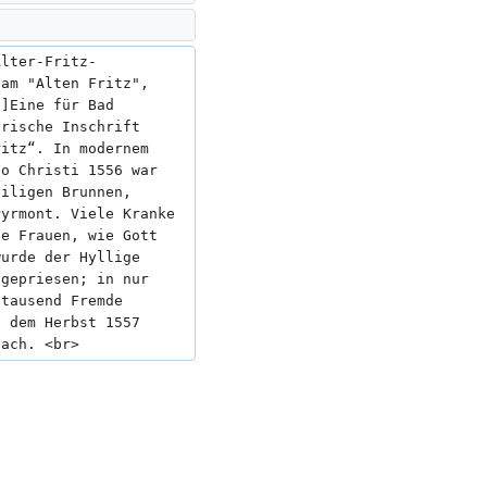
Alter-Fritz-
 am "Alten Fritz", 
]]Eine für Bad 
orische Inschrift 
ritz“. In modernem 
no Christi 1556 war 
eiligen Brunnen, 
Pyrmont. Viele Kranke 
ie Frauen, wie Gott 
wurde der Hyllige 
ngepriesen; in nur 
ntausend Fremde 
t dem Herbst 1557 
nach. <br>