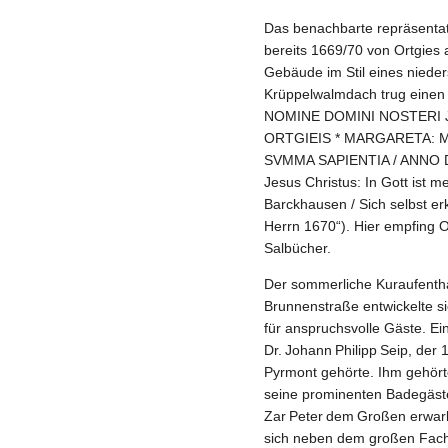
Das benachbarte repräsent
bereits 1669/70 von Ortgies
Gebäude im Stil eines niede
Krüppelwalmdach trug einen p
NOMINE DOMINI NOSTERI J
ORTGIEIS * MARGARETA: 
SVMMA SAPIENTIA / ANNO DO
Jesus Christus: In Gott ist 
Barckhausen / Sich selbst er
Herrn 1670“). Hier empfing 
Salbücher.
Der sommerliche Kuraufenthal
Brunnenstraße entwickelte si
für anspruchsvolle Gäste. Ei
Dr. Johann Philipp Seip, der
Pyrmont gehörte. Ihm gehört
seine prominenten Badegäste
Zar Peter dem Großen erwar
sich neben dem großen Fach