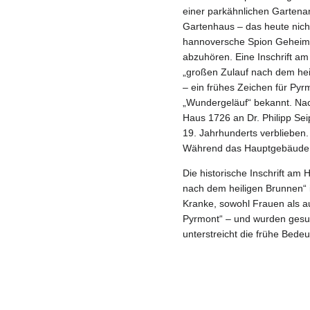
einer parkähnlichen Gartenan
Gartenhaus – das heute nicht
hannoversche Spion Geheimra
abzuhören. Eine Inschrift a
„großen Zulauf nach dem hei
– ein frühes Zeichen für Pyr
„Wundergeläuf“ bekannt. Nac
Haus 1726 an Dr. Philipp Sei
19. Jahr­hunderts verblieben.
Während das Hauptgebäude e
Die historische Inschrift am 
nach dem heiligen Brunnen“ 
Kranke, sowohl Frauen als a
Pyrmont“ – und wurden gesu
unterstreicht die frühe Bedeu