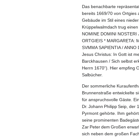
Das benachbarte repräsent
bereits 1669/70 von Ortgies
Gebäude im Stil eines niede
Krüppelwalmdach trug einen p
NOMINE DOMINI NOSTERI J
ORTGIEIS * MARGARETA: 
SVMMA SAPIENTIA / ANNO DO
Jesus Christus: In Gott ist 
Barckhausen / Sich selbst er
Herrn 1670“). Hier empfing 
Salbücher.
Der sommerliche Kuraufenthal
Brunnenstraße entwickelte si
für anspruchsvolle Gäste. Ei
Dr. Johann Philipp Seip, der
Pyrmont gehörte. Ihm gehört
seine prominenten Badegäste
Zar Peter dem Großen erwar
sich neben dem großen Fach