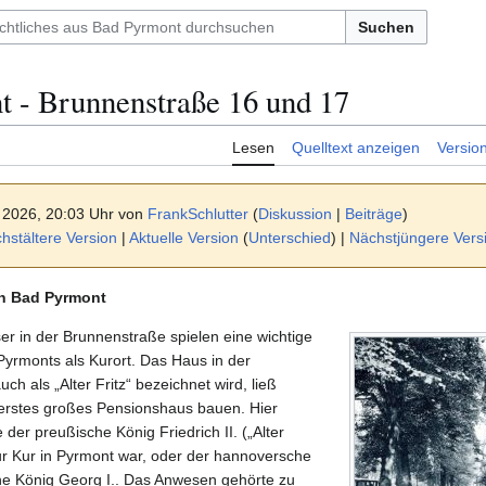
Suchen
 - Brunnenstraße 16 und 17
Lesen
Quelltext anzeigen
Versio
 2026, 20:03 Uhr von
FrankSchlutter
(
Diskussion
|
Beiträge
)
stältere Version
|
Aktuelle Version
(
Unterschied
) |
Nächstjüngere Vers
in Bad Pyrmont
er in der Brunnenstraße spielen eine wichtige
Pyrmonts als Kurort. Das Haus in der
auch als „Alter Fritz“ bezeichnet wird, ließ
 erstes großes Pensionshaus bauen. Hier
der preußische König Friedrich II. („Alter
ur Kur in Pyrmont war, oder der hannoversche
che König Georg I.. Das Anwesen gehörte zu