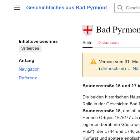
Zum
Geschichtliches aus Bad Pyrmont
Inhalt
Hauptmenü
springen
Bad Pyrmont
Inhaltsverzeichnis
Seite
Diskussion
Verbergen
Anfang
Version vom 31. Mai
(
Unterschied
)
← Näch
Navigation
Referenz
Brunnenstraße 16 und 17 
Die beiden historischen Häus
Rolle in der Geschichte Bad 
Brunnenstraße 16
, das oft 
Henrich Ortgies 1676/77 als
logierten berühmte Gäste wie 
Fritz“), der 1744 und 1746 z
Kurfürst und spätere englis