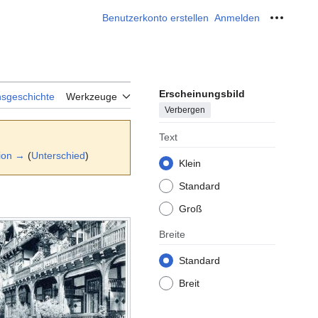
Benutzerkonto erstellen
Anmelden
Meine W
Erscheinungsbild
nsgeschichte
Werkzeuge
Verbergen
Text
ion →
(
Unterschied
)
Klein
Standard
Groß
Breite
Standard
Breit