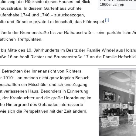
fie zeigt die Rückseite dieses Hauses mit Blick
1960er Jahren
thausstraße. In diesem Gartenhaus wohnte
 Aufenthalte 1744 und 1746 – zurückgezogen,
[
1
]
fte und für seine private Leidenschaft, das Flötenspiel.
lände der Brunnenstraße bis zur Rathausstraße – eine parkähnliche An
ftlichen Treffpunkten.
bis Mitte des 19. Jahrhunderts im Besitz der Familie Windel aus Holzh
ße 16 an Adolf Richter und Brunnenstraße 17 an die Familie Hofschild
 Betrachten der Innenansicht von Richters
hr 1910 – an meinen nicht ganz legalen Besuch
rschafften ein Mitschüler und ich uns Zugang
t verlassenen Haus. Besonders in Erinnerung
l, der Kronleuchter und die große Unordnung im
he Hintergrund des Gebäudes interessierte
wie sich die Perspektiven mit der Zeit ändern.