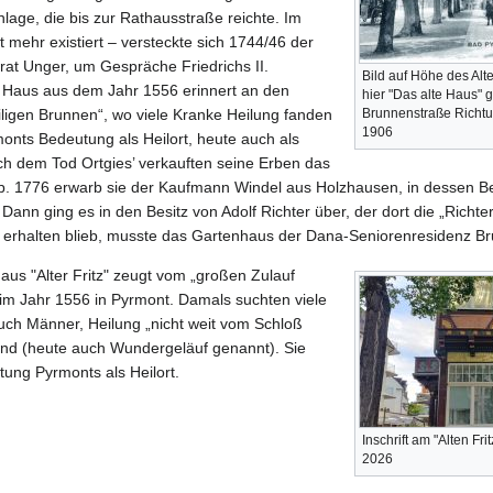
lage, die bis zur Rathausstraße reichte. Im
 mehr existiert – versteckte sich 1744/46 der
t Unger, um Gespräche Friedrichs II.
Bild auf Höhe des Alte
m Haus aus dem Jahr 1556 erinnert an den
hier "Das alte Haus" 
ligen Brunnen“, wo viele Kranke Heilung fanden
Brunnenstraße Richtun
1906
monts Bedeutung als Heilort, heute auch als
h dem Tod Ortgies’ verkauften seine Erben das
p. 1776 erwarb sie der Kaufmann Windel aus Holzhausen, in dessen Besi
 Dann ging es in den Besitz von Adolf Richter über, der dort die „Richter
rhalten blieb, musste das Gartenhaus der Dana-Seniorenresidenz B
Haus "Alter Fritz" zeugt vom „großen Zulauf
im Jahr 1556 in Pyrmont. Damals suchten viele
uch Männer, Heilung „nicht weit vom Schloß
nd (heute auch Wundergeläuf genannt). Sie
tung Pyrmonts als Heilort.
Inschrift am "Alten F
2026