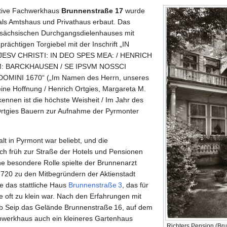
ative Fachwerkhaus
Brunnenstraße 17
wurde
 als Amtshaus und Privathaus erbaut. Das
rsächsischen Durchgangsdielenhauses mit
rächtigen Torgiebel mit der Inschrift „IN
ESV CHRISTI: IN DEO SPES MEA: / HENRICH
M: BARCKHAUSEN / SE IPSVM NOSSCI
MINI 1670“ („Im Namen des Herrn, unseres
meine Hoffnung / Henrich Ortgies, Margareta M.
kennen ist die höchste Weisheit / Im Jahr des
Ortgies Bauern zur Aufnahme der Pyrmonter
t in Pyrmont war beliebt, und die
ch früh zur Straße der Hotels und Pensionen
ne besondere Rolle spielte der Brunnenarzt
 1720 zu den Mitbegründern der Aktienstadt
e das stattliche Haus
Brunnenstraße 3
, das für
 oft zu klein war. Nach den Erfahrungen mit
b Seip das Gelände Brunnenstraße 16, auf dem
werkhaus auch ein kleineres Gartenhaus
Richters Pension (Br