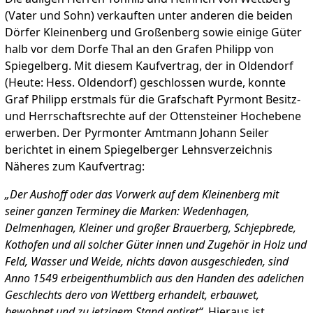
(Vater und Sohn) verkauften unter anderen die beiden
Dörfer Kleinenberg und Großenberg sowie einige Güter
halb vor dem Dorfe Thal an den Grafen Philipp von
Spiegelberg. Mit diesem Kaufvertrag, der in Oldendorf
(Heute: Hess. Oldendorf) geschlossen wurde, konnte
Graf Philipp erstmals für die Grafschaft Pyrmont Besitz-
und Herrschaftsrechte auf der Ottensteiner Hochebene
erwerben. Der Pyrmonter Amtmann Johann Seiler
berichtet in einem Spiegelberger Lehnsverzeichnis
Näheres zum Kaufvertrag:
„Der Aushoff oder das Vorwerk auf dem Kleinenberg mit
seiner ganzen Terminey die Marken: Wedenhagen,
Delmenhagen, Kleiner und großer Brauerberg, Schjepbrede,
Kothofen und all solcher Güter innen und Zugehör in Holz und
Feld, Wasser und Weide, nichts davon ausgeschieden, sind
Anno 1549 erbeigenthumblich aus den Handen des adelichen
Geschlechts dero von Wettberg erhandelt, erbauwet,
bewohnet und zu jetzigem Stand aptiret“.
Hieraus ist