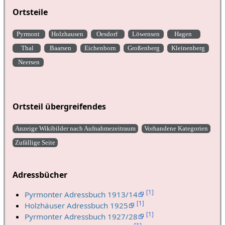
Ortsteile
Pyrmont
Holzhausen
Oesdorf
Löwensen
Hagen
Thal
Baarsen
Eichenborn
Großenberg
Kleinenberg
Neersen
Ortsteil übergreifendes
Anzeige Wikibilder nach Aufnahmezeitraum
Vorhandene Kategorien
Zufällige Seite
Adressbücher
[
1
]
Pyrmonter Adressbuch 1913/14
[
1
]
Holzhäuser Adressbuch 1925
[
1
]
Pyrmonter Adressbuch 1927/28